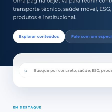
Uma página objetiva para reunir cont
transporte técnico, saúde móvel, ESG,
produtos e institucional.
Explorar conteúdos
Fale com um especia
⌕
EM DESTAQUE