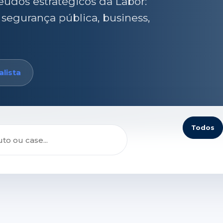
eúdos estratégicos da Labor:
 segurança pública, business,
lista
Todos