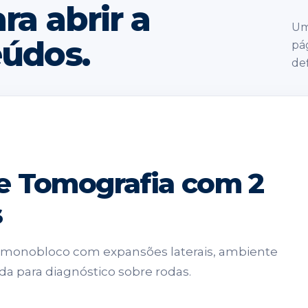
ra abrir a
Um
eúdos.
pág
def
e Tomografia com 2
s
a monobloco com expansões laterais, ambiente
da para diagnóstico sobre rodas.