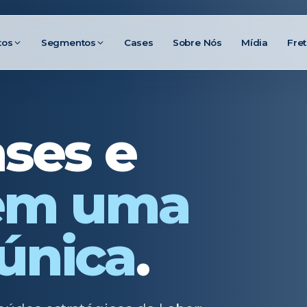
tos
Segmentos
Cases
Sobre Nós
Mídia
Fre
ases e
em uma
única
.