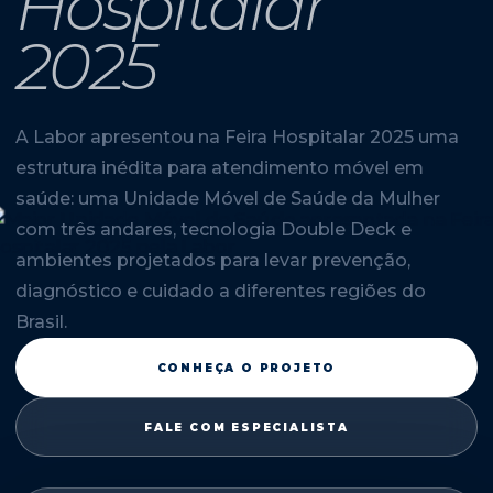
Hospitalar
2025
A Labor apresentou na Feira Hospitalar 2025 uma
estrutura inédita para atendimento móvel em
saúde: uma Unidade Móvel de Saúde da Mulher
com três andares, tecnologia Double Deck e
ambientes projetados para levar prevenção,
diagnóstico e cuidado a diferentes regiões do
Brasil.
CONHEÇA O PROJETO
FALE COM ESPECIALISTA