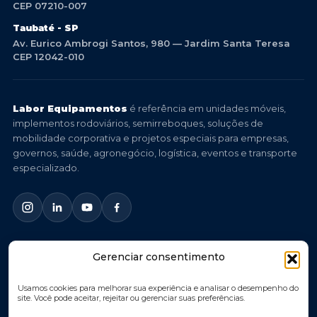
CEP 07210-007
Taubaté - SP
Av. Eurico Ambrogi Santos, 980 — Jardim Santa Teresa
CEP 12042-010
Labor Equipamentos
é referência em unidades móveis,
implementos rodoviários, semirreboques, soluções de
mobilidade corporativa e projetos especiais para empresas,
governos, saúde, agronegócio, logística, eventos e transporte
especializado.
Gerenciar consentimento
© 2026 Labor Equipamentos. Todos os direitos reservados.
Você imagina, nós criamos.
Usamos cookies para melhorar sua experiência e analisar o desempenho do
site. Você pode aceitar, rejeitar ou gerenciar suas preferências.