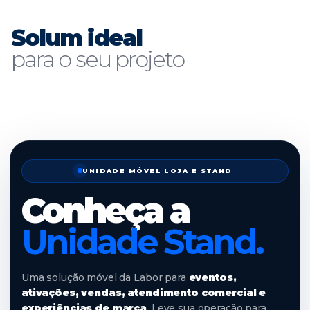
Solum ideal
para o seu projeto
CONHEÇA A SOLUM IDEAL PARA SEU PROJETO
UNIDADE MÓVEL LOJA E STAND
Conheça a
Unidade Stand.
Uma solução móvel da Labor para
eventos,
ativações, vendas, atendimento comercial e
experiências de marca
. Leve sua operação para