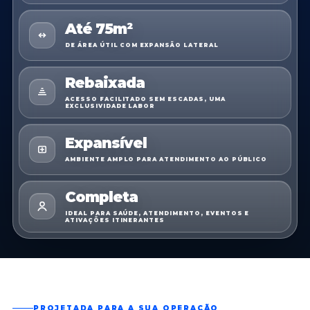
Até 75m²
DE ÁREA ÚTIL COM EXPANSÃO LATERAL
Rebaixada
ACESSO FACILITADO SEM ESCADAS, UMA
EXCLUSIVIDADE LABOR
Expansível
AMBIENTE AMPLO PARA ATENDIMENTO AO PÚBLICO
Completa
IDEAL PARA SAÚDE, ATENDIMENTO, EVENTOS E
ATIVAÇÕES ITINERANTES
PROJETADA PARA A SUA OPERAÇÃO