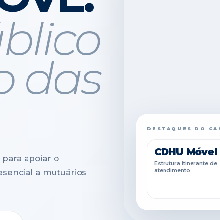
blico
o das
DESTAQUES DO CA
CDHU Móvel
para apoiar o
Estrutura itinerante de
atendimento
esencial a mutuários