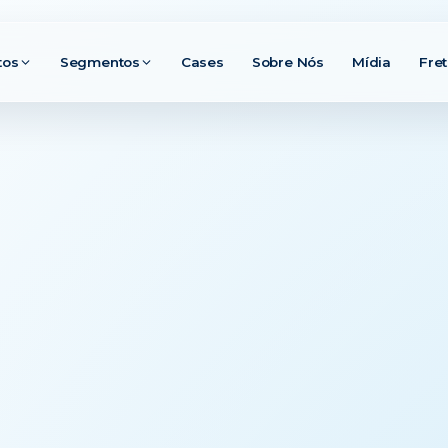
tos
Segmentos
Cases
Sobre Nós
Mídia
Fre