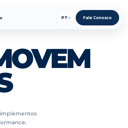
te
PT
Fale Conosco
 MOVEM
S
, implementos
rformance.