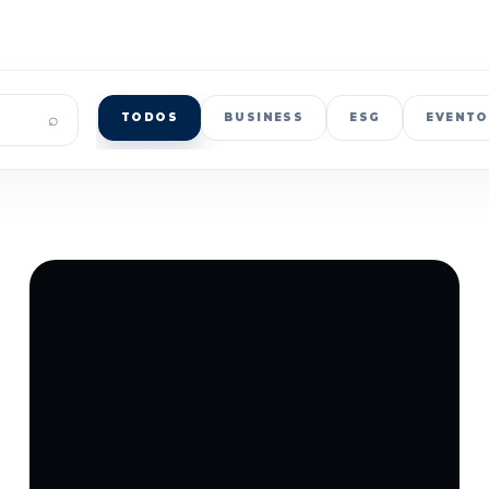
⌕
TODOS
BUSINESS
ESG
EVENTO