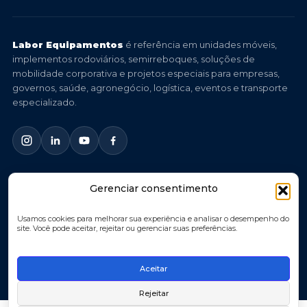
Labor Equipamentos
é referência em unidades móveis,
implementos rodoviários, semirreboques, soluções de
mobilidade corporativa e projetos especiais para empresas,
governos, saúde, agronegócio, logística, eventos e transporte
especializado.
Gerenciar consentimento
© 2026 Labor Equipamentos. Todos os direitos reservados.
Você imagina, nós criamos.
Usamos cookies para melhorar sua experiência e analisar o desempenho do
site. Você pode aceitar, rejeitar ou gerenciar suas preferências.
Política de Privacidade
Política de Cookies
Aceitar
Termos de Uso
Rejeitar