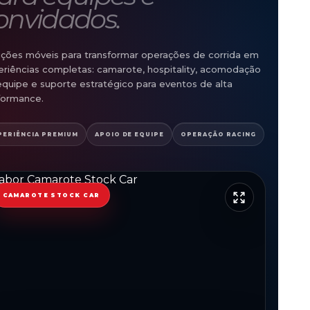
onvidados.
uções móveis para transformar operações de corrida em
riências completas: camarote, hospitality, acomodação
quipe e suporte estratégico para eventos de alta
formance.
PERIÊNCIA PREMIUM
APOIO DE EQUIPE
OPERAÇÃO RACING
CAMAROTE STOCK CAR