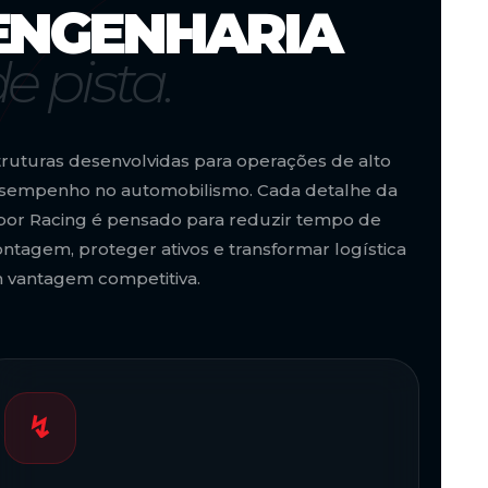
ENGENHARIA
e pista.
truturas desenvolvidas para operações de alto
sempenho no automobilismo. Cada detalhe da
bor Racing é pensado para reduzir tempo de
ntagem, proteger ativos e transformar logística
 vantagem competitiva.
↯