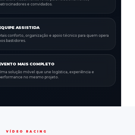
patrocinadores e convidados.
EQUIPE ASSISTIDA
Mais conforto, organização e apoio técnico para quem opera
nos bastidores.
EVENTO MAIS COMPLETO
Uma solução móvel que une logística, experiência e
performance no mesmo projeto.
VÍDEO RACING