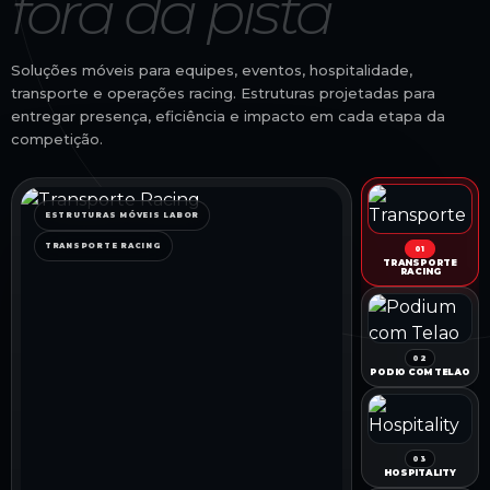
fora da pista
Soluções móveis para equipes, eventos, hospitalidade,
transporte e operações racing. Estruturas projetadas para
entregar presença, eficiência e impacto em cada etapa da
competição.
ESTRUTURAS MÓVEIS LABOR
TRANSPORTE RACING
01
TRANSPORTE
RACING
02
PÓDIO COM TELÃO
03
HOSPITALITY