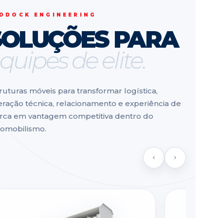
DDOCK ENGINEERING
SOLUÇÕES PARA
quipes de elite.
ruturas móveis para transformar logística,
ração técnica, relacionamento e experiência de
ca em vantagem competitiva dentro do
omobilismo.