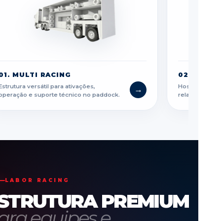
01. MULTI RACING
02. MAGN
Estrutura versátil para ativações,
Hospitality p
→
operação e suporte técnico no paddock.
relacionament
LABOR RACING
STRUTURA PREMIUM
ara equipes e