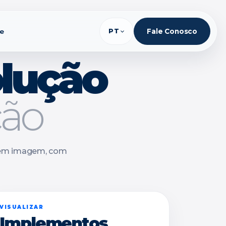
te
PT
Fale Conosco
olução
ção
 sem imagem, com
VISUALIZAR
Implementos