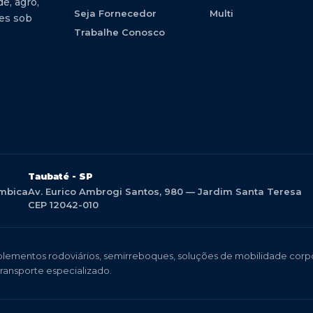
e, agro,
Seja Fornecedor
Multi
ões sob
Trabalhe Conosco
Taubaté - SP
umbica
Av. Eurico Ambrogi Santos, 980 — Jardim Santa Teresa
CEP 12042-010
lementos rodoviários, semirreboques, soluções de mobilidade corpor
transporte especializado.