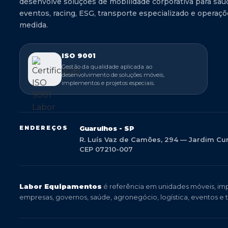
desenvolve soluções de mobilidade corporativa para saúd
eventos, racing, ESG, transporte especializado e operaç
medida.
ISO 9001
Gestão da qualidade aplicada ao
desenvolvimento de soluções móveis,
implementos e projetos especiais.
ENDEREÇOS
Guarulhos - SP
R. Luís Vaz de Camões, 294 — Jardim C
CEP 07210-007
Labor Equipamentos
é referência em unidades móveis, imp
empresas, governos, saúde, agronegócio, logística, eventos e 