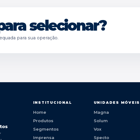
para selecionar?
equada para sua operação.
INSTITUCIONAL
UNIDADES MÓVEI
Home
Magna
Produtos
Solum
tos
Segmentos
Vox
r
Imprensa
Specto