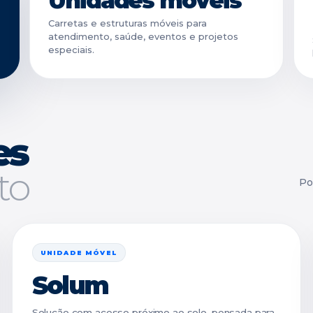
Unidades móveis
Carretas e estruturas móveis para
atendimento, saúde, eventos e projetos
especiais.
es
to
Po
UNIDADE MÓVEL
Solum
Solução com acesso próximo ao solo, pensada para