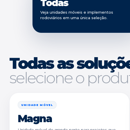
Todas
Veja unidades móveis e implementos
rodoviários em uma única seleção.
Todas as soluçõ
selecione o produ
UNIDADE MÓVEL
Magna
Unidade móvel de grande porte para projetos que