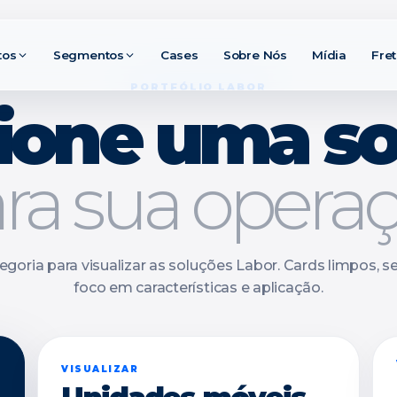
tos
Segmentos
Cases
Sobre Nós
Mídia
Fre
PORTFÓLIO LABOR
ione uma s
ra sua opera
egoria para visualizar as soluções Labor. Cards limpos,
foco em características e aplicação.
VISUALIZAR