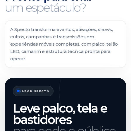
um espetáculo?
A Specto transforma eventos, ativações, shows,
cultos, campanhas e transmissões em
experiências móveis completas, com palco, telão
LED, camarim e estrutura técnica pronta para
operar.
LABOR SPECTO
Leve palco, tela e
bastidores
para onde o público