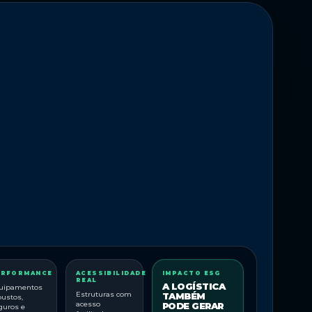
ERFORMANCE
ACESSIBILIDADE
IMPACTO ESG
REAL
A LOGÍSTICA
uipamentos
Estruturas com
TAMBÉM
bustos,
acesso
PODE GERAR
guros e