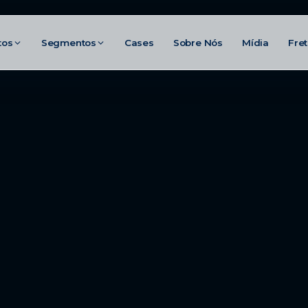
tos
Segmentos
Cases
Sobre Nós
Mídia
Fre