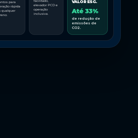
facilitado,
VALOR ESG.
ontos para
elevador PCD e
eração rápida
operação
Até 33%
 qualquer
inclusiva.
reno.
de redução de
emissões de
CO2.