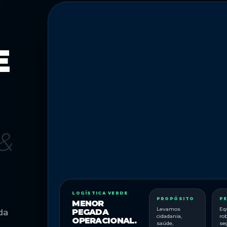
E
 &
LOGÍSTICA VERDE
PROPÓSITO
P
MENOR
Levamos
Eq
PEGADA
da
cidadania,
ro
OPERACIONAL.
saúde,
se