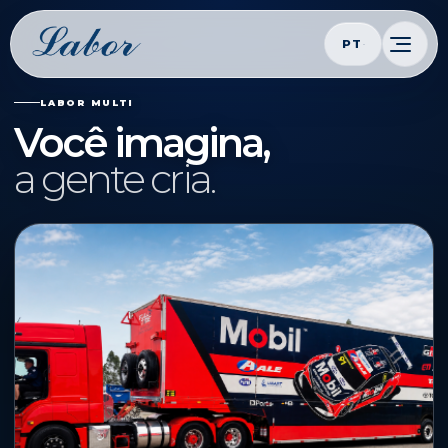
PT
LABOR MULTI
Você imagina,
a gente cria.