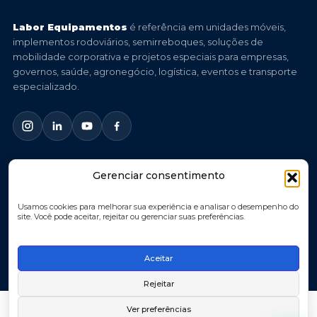
Labor Equipamentos
é referência em unidades móveis,
implementos rodoviários, semirreboques, soluções de
mobilidade corporativa e projetos especiais para empresas,
governos, saúde, agronegócio, logística, eventos e transporte
especializado.
Gerenciar consentimento
© 2026 Labor Equipamentos. Todos os direitos reservados.
Você imagina, nós criamos.
Usamos cookies para melhorar sua experiência e analisar o desempenho do
site. Você pode aceitar, rejeitar ou gerenciar suas preferências.
Política de Privacidade
Política de Cookies
Aceitar
Termos de Uso
Rejeitar
Ver preferências