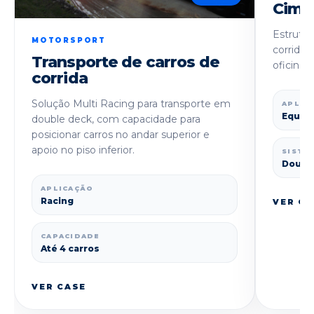
Cime
Estrutur
MOTORSPORT
corrida 
Transporte de carros de
oficina,
corrida
Solução Multi Racing para transporte em
APLIC
Equipe
double deck, com capacidade para
posicionar carros no andar superior e
apoio no piso inferior.
SISTE
Doubl
APLICAÇÃO
Racing
VER CA
CAPACIDADE
Até 4 carros
VER CASE