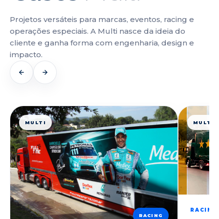
Projetos versáteis para marcas, eventos, racing e
operações especiais. A Multi nasce da ideia do
cliente e ganha forma com engenharia, design e
impacto.
MULTI
MULTI
RACING
RACING