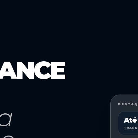
ANCE
DESTAQ
a
Até
TRANS