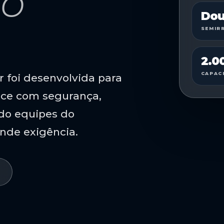
o
Dou
SEMIR
2.0
CAPAC
 foi desenvolvida para
nce com segurança,
ndo equipes do
nde exigência.