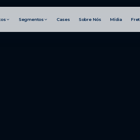
tos
Segmentos
Cases
Sobre Nós
Mídia
Fre