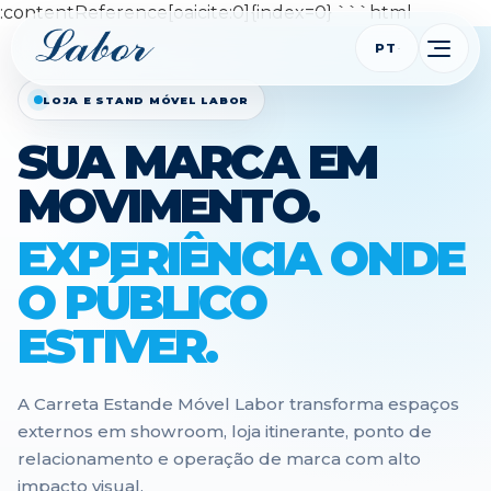
:contentReference[oaicite:0]{index=0} ```html
PT
LOJA E STAND MÓVEL LABOR
SUA MARCA EM
MOVIMENTO.
EXPERIÊNCIA ONDE
O PÚBLICO
ESTIVER.
A Carreta Estande Móvel Labor transforma espaços
externos em showroom, loja itinerante, ponto de
relacionamento e operação de marca com alto
impacto visual.