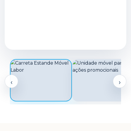
PROJETO
AMPLIAR
‹
›