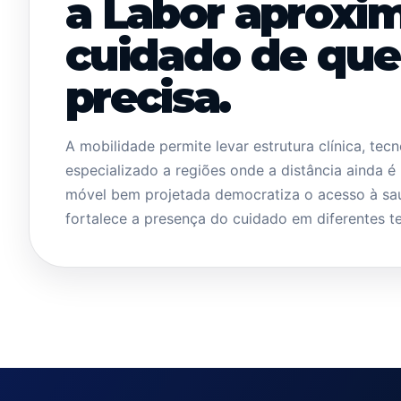
a Labor aproxi
cuidado de qu
precisa.
A mobilidade permite levar estrutura clínica, tec
especializado a regiões onde a distância ainda 
móvel bem projetada democratiza o acesso à sa
fortalece a presença do cuidado em diferentes ter