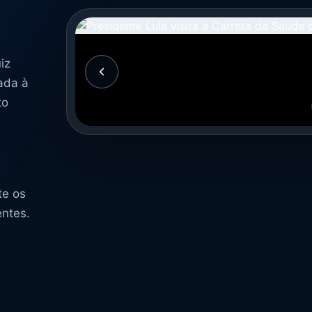
iz
ada à
to
e
te os
entes.
a