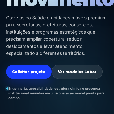
Carretas da Saúde e unidades móveis premium
para secretarias, prefeituras, consórcios,
instituições e programas estratégicos que
precisam ampliar cobertura, reduzir
deslocamentos e levar atendimento
 Especialistas: atendimento
especializado a diferentes territórios.
re o Brasil.
LABOR HEALTH
Solicitar projeto
Ver modelos Labor
Engenharia, acessibilidade, estrutura clínica e presença
institucional reunidas em uma operação móvel pronta para
campo.