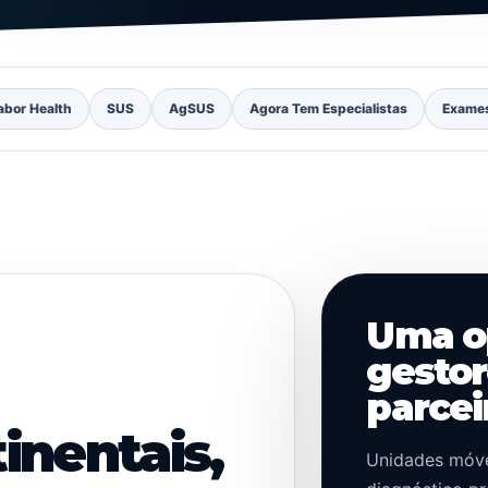
abor Health
SUS
AgSUS
Agora Tem Especialistas
Exame
Uma o
gestor
parcei
inentais,
Unidades móve