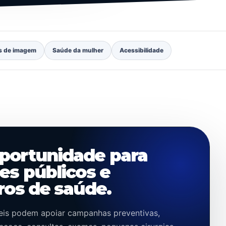
s de imagem
Saúde da mulher
Acessibilidade
portunidade para
es públicos e
ros de saúde.
is podem apoiar campanhas preventivas,