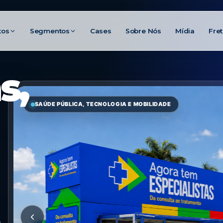
tos
Segmentos
Cases
Sobre Nós
Mídia
Fre
s,
SAÚDE PÚBLICA, TECNOLOGIA E MOBILIDADE
.