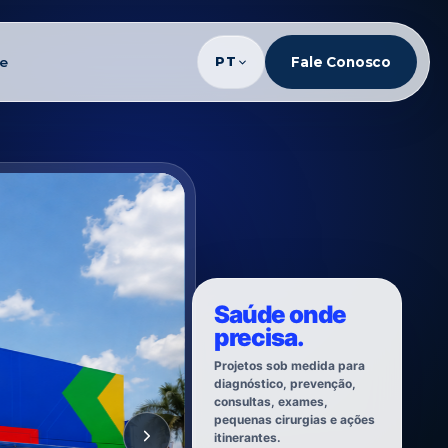
te
PT
Fale Conosco
Saúde onde
precisa.
Projetos sob medida para
diagnóstico, prevenção,
consultas, exames,
pequenas cirurgias e ações
itinerantes.