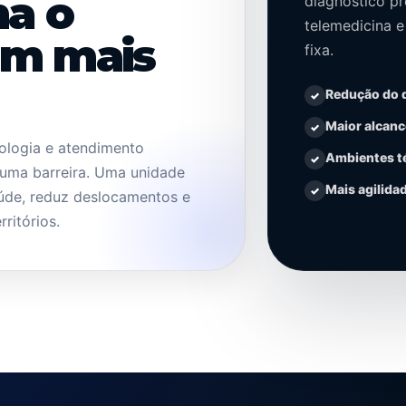
ma o
diagnóstico pr
telemedicina 
em mais
fixa.
Redução do 
Maior alcanc
nologia e atendimento
Ambientes té
é uma barreira. Uma unidade
Mais agilida
úde, reduz deslocamentos e
ritórios.