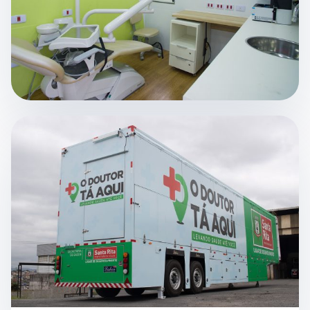
VÍDEO DO CASE
VEJA A CARRETA DA SAÚDE
EM OPERAÇÃO
Um projeto de saúde pública móvel pensado para
levar atendimento, estrutura e presença onde a
população precisa.