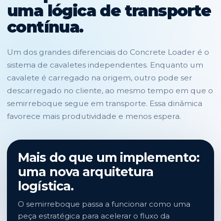
uma lógica de transporte
contínua.
Um dos grandes diferenciais do Concrete Loader é o
sistema de cavaletes independentes. Enquanto um
cavalete é carregado na origem, outro pode ser
descarregado no cliente, ao mesmo tempo em que o
semirreboque segue em transporte. Essa dinâmica
favorece mais produtividade e menos espera.
Mais do que um implemento:
uma nova arquitetura
logística.
O semirreboque passa a funcionar como uma
peça estratégica para acelerar o fluxo da