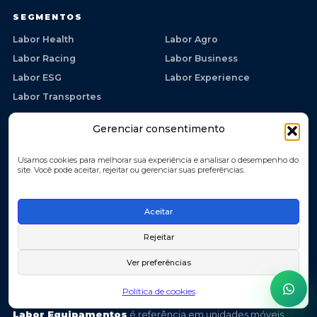
SEGMENTOS
Labor Health
Labor Agro
Labor Racing
Labor Business
Labor ESG
Labor Experience
Labor Transportes
Gerenciar consentimento
ENDEREÇOS
Usamos cookies para melhorar sua experiência e analisar o desempenho do
site. Você pode aceitar, rejeitar ou gerenciar suas preferências.
Guarulhos - SP
R. Luís Vaz de Camões, 294 — Jardim Cumbica
CEP 07210-007
Aceitar
Taubaté - SP
Rejeitar
Av. Eurico Ambrogi Santos, 980 — Jardim Santa Teresa
CEP 12042-010
Ver preferências
Política de cookies
Labor Equipamentos
é referência em unidades móveis,