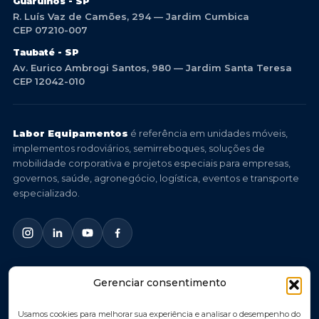
Guarulhos - SP
R. Luís Vaz de Camões, 294 — Jardim Cumbica
CEP 07210-007
Taubaté - SP
Av. Eurico Ambrogi Santos, 980 — Jardim Santa Teresa
CEP 12042-010
Labor Equipamentos
é referência em unidades móveis,
implementos rodoviários, semirreboques, soluções de
mobilidade corporativa e projetos especiais para empresas,
governos, saúde, agronegócio, logística, eventos e transporte
especializado.
Gerenciar consentimento
© 2026 Labor Equipamentos. Todos os direitos reservados.
Você imagina, nós criamos.
Usamos cookies para melhorar sua experiência e analisar o desempenho do