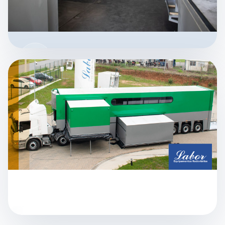
VÍDEO DO PROJETO
VEJA A UNIDADE MÓVEL
OPERACIONAL EM AÇÃO
Uma solução pensada para transformar
deslocamento em produtividade no canteiro
industrial.
IMAGEM EM DESTAQUE
ESTRUTURA ROBUSTA PARA APOIAR
MANUTENÇÃO, EQUIPE E OPERAÇÃO
AMPLIAR