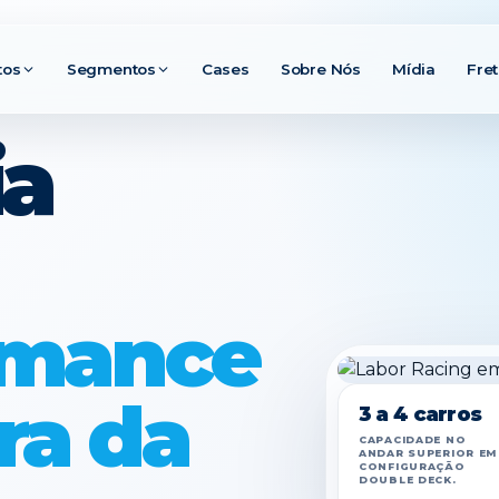
tos
Segmentos
Cases
Sobre Nós
Mídia
Fre
ia
rmance
ra da
3 a 4 carros
CAPACIDADE NO
ANDAR SUPERIOR EM
CONFIGURAÇÃO
DOUBLE DECK.