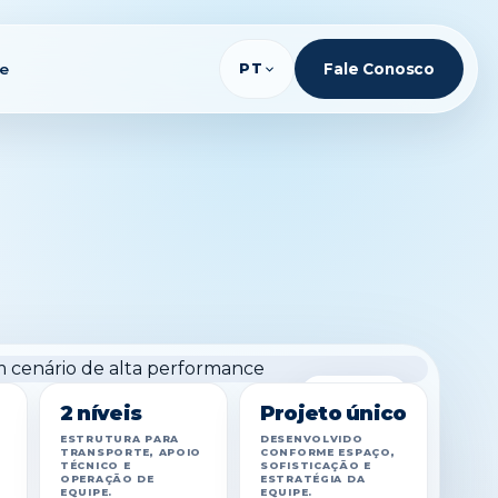
te
PT
Fale Conosco
AMPLIAR
2 níveis
Projeto único
ESTRUTURA PARA
DESENVOLVIDO
TRANSPORTE, APOIO
CONFORME ESPAÇO,
TÉCNICO E
SOFISTICAÇÃO E
OPERAÇÃO DE
ESTRATÉGIA DA
EQUIPE.
EQUIPE.