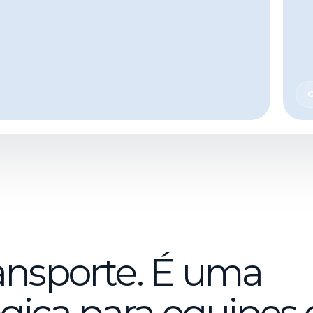
C
ansporte. É uma
égica para equipes 