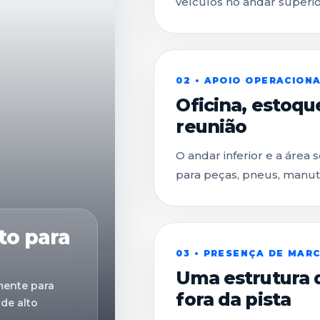
veículos no andar superio
02 • APOIO OPERACION
Oficina, estoqu
reunião
O andar inferior e a área
para peças, pneus, manu
to para
03 • PRESENÇA DE MAR
Uma estrutura 
mente para
fora da pista
 de alto