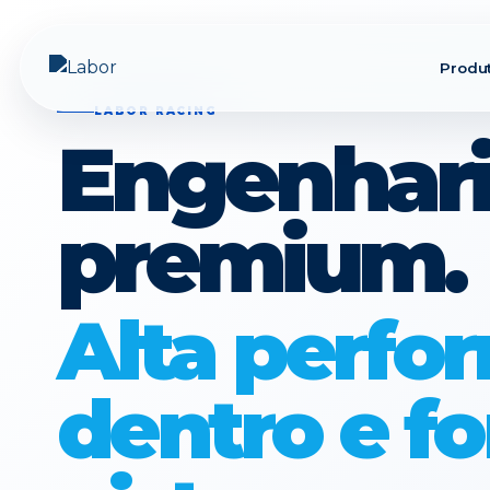
Produ
LABOR RACING
Engenhar
premium.
Alta perfo
dentro e fo