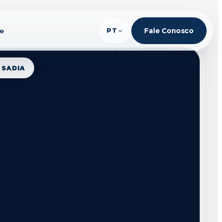
te
PT
Fale Conosco
 SADIA