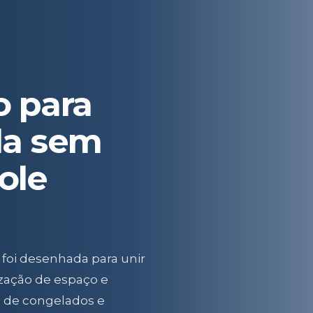
o para
la sem
ole
 foi desenhada para unir
zação de espaço e
s de congelados e