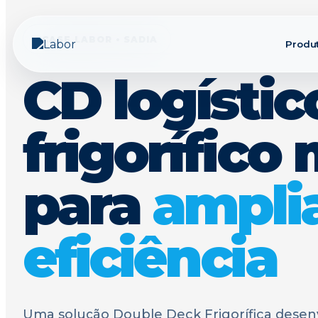
CASE LABOR • SADIA
Produ
CD logístic
frigorífico
para
ampli
eficiência
Uma solução Double Deck Frigorífica desenv