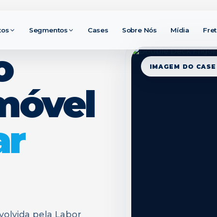
tos
Segmentos
Cases
Sobre Nós
Mídia
Fre
o
IMAGEM DO CASE
 móvel
ar
olvida pela Labor