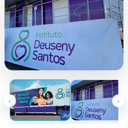
ENGENHARIA LABOR
SEMIRREBOQUE COM ACESSIBILIDADE,
EXPANSÃO E PRESENÇA VISUAL
AMPLIAR
‹
›