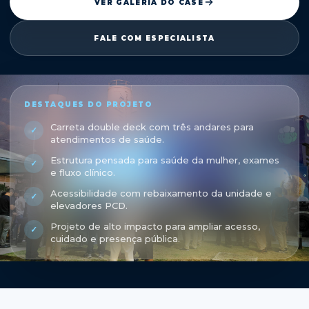
VER GALERIA DO CASE
FALE COM ESPECIALISTA
DESTAQUES DO PROJETO
Carreta double deck com três andares para
✓
atendimentos de saúde.
Estrutura pensada para saúde da mulher, exames
✓
e fluxo clínico.
Acessibilidade com rebaixamento da unidade e
✓
elevadores PCD.
Projeto de alto impacto para ampliar acesso,
✓
cuidado e presença pública.