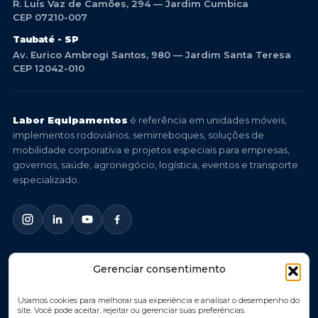
R. Luís Vaz de Camões, 294 — Jardim Cumbica
CEP 07210-007
Taubaté - SP
Av. Eurico Ambrogi Santos, 980 — Jardim Santa Teresa
CEP 12042-010
Labor Equipamentos
é referência em unidades móveis,
implementos rodoviários, semirreboques, soluções de
mobilidade corporativa e projetos especiais para empresas,
governos, saúde, agronegócio, logística, eventos e transporte
especializado.
Gerenciar consentimento
© 2026 Labor Equipamentos. Todos os direitos reservados.
Você imagina, nós criamos.
Usamos cookies para melhorar sua experiência e analisar o desempenho do
site. Você pode aceitar, rejeitar ou gerenciar suas preferências.