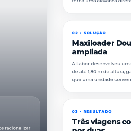
torna uma alavanca dire
02 • SOLUÇÃO
Maxiloader Dou
ampliada
A Labor desenvolveu uma 
de até 1,80 m de altura, 
que uma unidade convenc
03 • RESULTADO
Três viagens co
e racionalizar
por duas