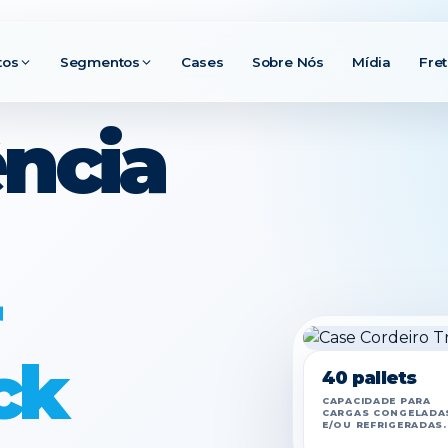
tos
Segmentos
Cases
Sobre Nós
Mídia
Fre
ência
ck
40 pallets
CAPACIDADE PARA
CARGAS CONGELADA
E/OU REFRIGERADAS.