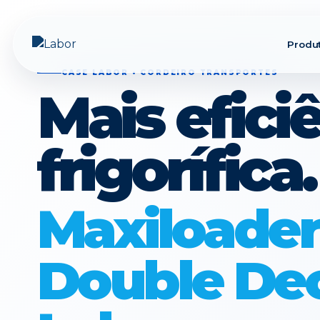
Produ
CASE LABOR • CORDEIRO TRANSPORTES
Mais efici
frigorífica.
Maxiloader
Double De