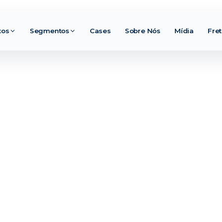
tos
Segmentos
Cases
Sobre Nós
Mídia
Fre