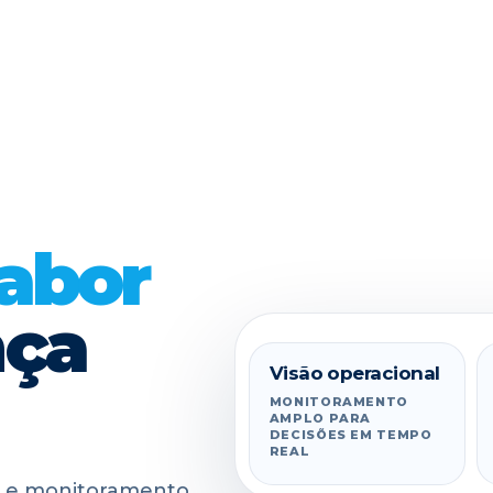
abor
nça
Visão operacional
MONITORAMENTO 360°
MONITORAMENTO
AMPLO PARA
DECISÕES EM TEMPO
REAL
e e monitoramento