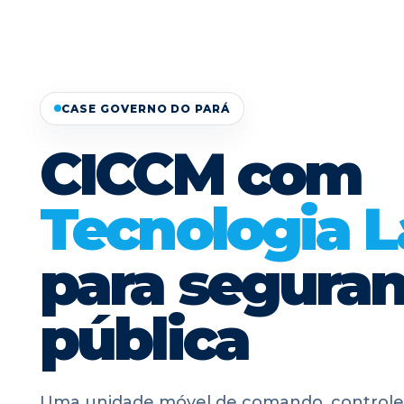
CASE GOVERNO DO PARÁ
CICCM com
Tecnologia L
para segura
pública
Uma unidade móvel de comando, control