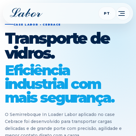
PT
CASE LABOR • CEBRACE
Transporte de
vidros.
Eficiência
industrial com
mais segurança.
O Semirreboque In Loader Labor aplicado no case
Cebrace foi desenvolvido para transportar cargas
delicadas e de grande porte com precisão, agilidade e
menor contato direto com a carga.