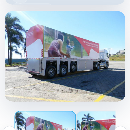
VÍDEO DO CASE
VEJA COMO O IN LOADER
TRANSFORMA A OPERAÇÃO
Carregamento lateral, redução de contato com a
carga e produtividade elevada.
IMAGEM EM DESTAQUE
SEMIRREBOQUE LABOR DESENVOLVIDO
PARA TRANSPORTAR VIDROS COM
PRECISÃO E SEGURANÇA