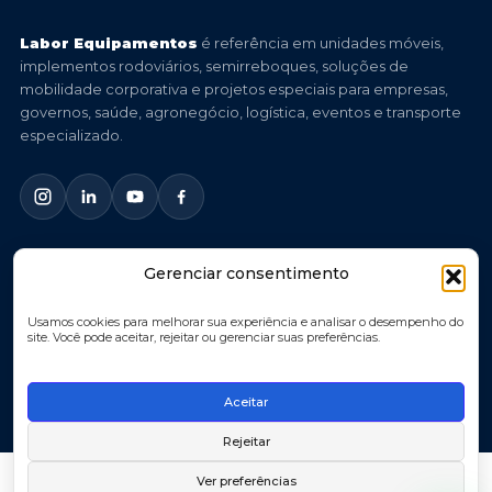
Labor Equipamentos
é referência em unidades móveis,
implementos rodoviários, semirreboques, soluções de
mobilidade corporativa e projetos especiais para empresas,
governos, saúde, agronegócio, logística, eventos e transporte
especializado.
Gerenciar consentimento
© 2026 Labor Equipamentos. Todos os direitos reservados.
Você imagina, nós criamos.
Usamos cookies para melhorar sua experiência e analisar o desempenho do
site. Você pode aceitar, rejeitar ou gerenciar suas preferências.
Política de Privacidade
Política de Cookies
Aceitar
Termos de Uso
Rejeitar
Ver preferências