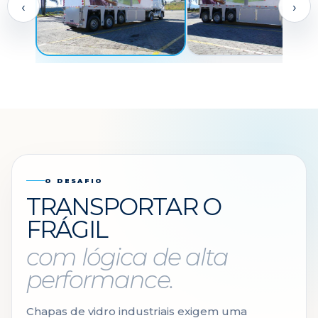
‹
›
AMPLIAR
O DESAFIO
TRANSPORTAR O
FRÁGIL
com lógica de alta
performance.
Chapas de vidro industriais exigem uma