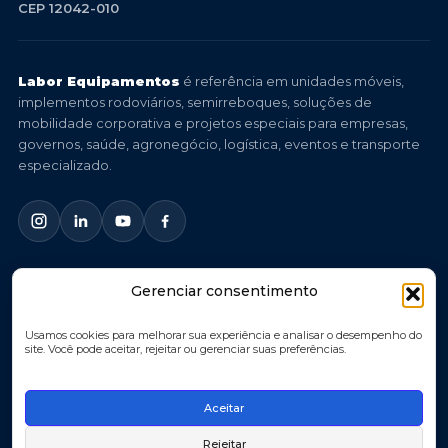
CEP 12042-010
Labor Equipamentos
é referência em unidades móveis,
implementos rodoviários, semirreboques, soluções de
mobilidade corporativa e projetos especiais para empresas,
governos, saúde, agronegócio, logística, eventos e transporte
especializado.
Gerenciar consentimento
© 2026 Labor Equipamentos. Todos os direitos reservados.
Você imagina, nós criamos.
Usamos cookies para melhorar sua experiência e analisar o desempenho do
site. Você pode aceitar, rejeitar ou gerenciar suas preferências.
Política de Privacidade
Política de Cookies
Aceitar
Termos de Uso
Rejeitar