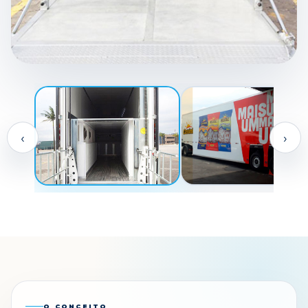
IMAGEM EM DESTAQUE
CARRETA FRIGORÍFICA COM DOIS NÍVEIS
PARA MAIOR APROVEITAMENTO DA
CARGA
‹
›
AMPLIAR
O CONCEITO