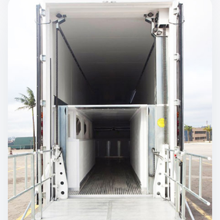
VEJA A DOUBLE DECK
FRIGORÍFICA EM OPERAÇÃO
Uma solução criada para transportar mais pallets,
reduzir viagens e elevar a eficiência da cadeia
refrigerada.